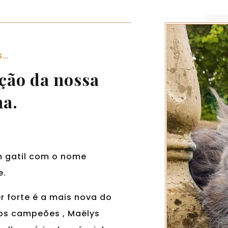
S…
ção da nossa
ha.
 gatil com o nome
e.
 forte é a mais nova do
ndos campeões , Maëlys