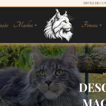
ENTRE EM CO
ação
Machos
Fêmeas
M
DES
MAG