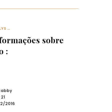
LYS …
formações sobre
o :
n
 tabby
 21
02/2016