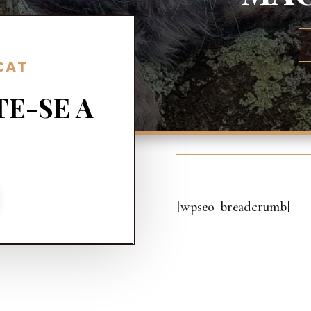
 CAT
TE-SE A
[wpseo_breadcrumb]