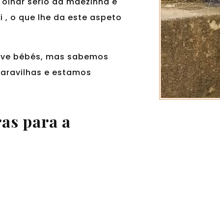
 olhar sério da máezinha e
 , o que lhe da este aspeto
teve bébés, mas sabemos
maravilhas e estamos
as para a