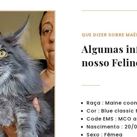
QUE DIZER SOBRE MAË
Algumas in
nosso Felin
Raça : Maine coo
Cor : Blue classic
Code EMS : MCO a
Nascimento : 20/
Sexo : Fêmea