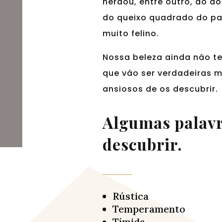
herdou, entre outro, do do
do queixo quadrado do pai
muito felino.
Nossa beleza ainda náo 
que váo ser verdadeiras 
ansiosos de os descubrir.
Algumas palavr
descubrir.
Rústica
Temperamento
Tímida