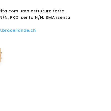
elta com uma estrutura forte .
N/N, PKD isenta N/N, SMA isenta
.broceliande.ch
E