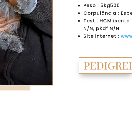
Peso : 5kg500
Corpulância : Esb
Test : HCM isenta 
N/N, pkdf N/N
Site internet :
www
PEDIGRE