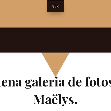
VER
na galeria de foto
Maëlys.