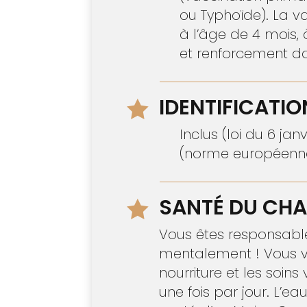
ou Typhoïde). La v
à l’âge de 4 mois, 
et renforcement da
IDENTIFICATIO

Inclus (loi du 6 ja
(norme européenne 
SANTÉ DU CHA

Vous êtes responsabl
mentalement ! Vous vo
nourriture et les soin
une fois par jour. L’e