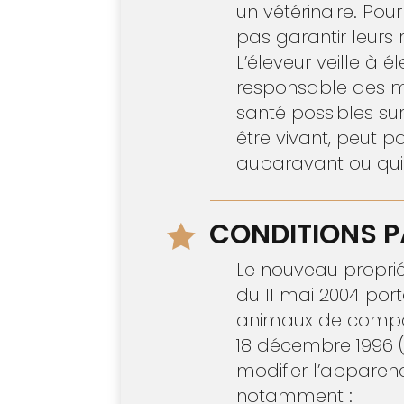
un vétérinaire. Pou
pas garantir leurs r
L’éleveur veille à 
responsable des ma
santé possibles sur
être vivant, peut 
auparavant ou qui 
CONDITIONS PA

Le nouveau propriét
du 11 mai 2004 por
animaux de compagn
18 décembre 1996 (1
modifier l’apparen
notamment :