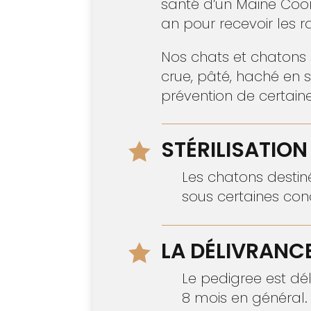
santé d’un Maine Coon.
an pour recevoir les r
Nos chats et chatons 
crue, pâté, haché en s
prévention de certaine
STÉRILISATION 

Les chatons destiné
sous certaines cond
LA DÉLIVRANCE

Le pedigree est dél
8 mois en général. 