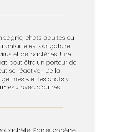
mpagnie, chats adultes ou
rantaine est obligatoire
rus et de bactéries. Une
hat peut être un porteur de
eut se réactiver. De la
germes », et les chats y
germes » avec d’autres
hinotrachéite, Panleucopénie