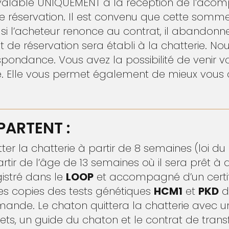
 valable UNIQUEMENT à la réception de l’aco
e réservation. Il est convenu que cette somme 
si l’acheteur renonce au contrat, il abando
t de réservation sera établi à la chatterie. N
ondance. Vous avez la possibilité de venir voi
e. Elle vous permet également de mieux vous 
PARTENT :
ter la chatterie à partir de 8 semaines (loi du 
ir de l’âge de 13 semaines où il sera prêt à 
gistré dans le
LOOP
et accompagné d’un certif
Des copies des tests génétiques
HCM1
et
PKD
d
mande. Le chaton quittera la chatterie avec u
ets, un guide du chaton et le contrat de trans