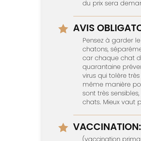
du prix sera dem
AVIS OBLIGATO

Pensez à garder le
chatons, séparémen
car chaque chat do
quarantaine prévent
virus qui tolère trè
même manière pour 
sont très sensibles
chats. Mieux vaut p
VACCINATION:

(vaccination primai